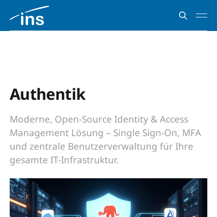
Authentik
Moderne, Open-Source Identity & Access
Management Lösung – Single Sign-On, MFA
und zentrale Benutzerverwaltung für Ihre
gesamte IT-Infrastruktur.